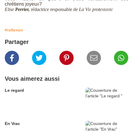
chrétiens joyeu
x
?
Elise
Perrier,
rédactrice responsab
l
e de
La V
ie
p
r
ote
stante
#reflexion
Partager
Vous aimerez aussi
Le regard
En Vrac