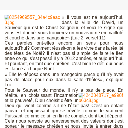
« Il vous est né aujourd'hui,
dans la ville de David, un
Sauveur qui est le Christ Seigneur; et voici le signe qui
vous est donné: vous trouverez un nouveau-né emmailloté
et couché dans une mangeoire» (Luc 2, verset 11).
Ces paroles ont-elles encore un sens pour nous
aujourd'hui? Comment réussit-on à les vivre dans la réalité
des fêtes de Noël? Il n'est pas si simple de faire le lien
entre ce qui s'est passé il y a 2012 années, et aujourd 'hui
.
Et pourtant
,
en tant que chrétien, c'est bien le défi qui nous
est lancé à chaque Noël
.
« Elle le déposa dans une mangeoire parce qu'il n'y avait
pas de place pour eux dans la salle d'hôtes», explique
Luc.
Pour le Sauveur du monde, il n'y a pas de place
.
En
réalité, en choisissant l'Incarnation
et la pauvreté
,
Dieu choisit d'être un
Dieu qui vient comme s'il ne l'était pas! C'est un enfant
pauvre et impuissant qui se révèle comme le vraiment
Puissant, comme celui, en fin de compte, dont tout dépend
.
Cela nous renvoie au renversement des valeurs dont est
porteur le message chrétien et nous invite à entrer dans