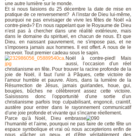
une autre lumière sur le monde
.
Et
si
nous faisions du 25 décembre la date de mise en
pratique de ce renversement?
A l'instar de Dieu lui-même,
pourquoi ne pas envisager de vivre les fêtes de Noël «à
contre-pied»? En nous rappelant que le Royaume de Dieu
n'est pas à chercher dans une réalité extérieure, mais
dans le domaine du spirituel, en chacun de nous. Et que
Dieu
,
en naissant pauvrement
,
ne s'impose pas, et ne
s'imposera jamais aux hommes. Il est offert. A nous de le
recevoir
.
Tout premier cadeau sous le sapin.
Noël à contre-pied! Mais
aussi, l
'
occasion d'un réel
christian
i
sme en fête
.
Pour trouver la racine profonde de la
joie de Noël
,
il faut l'unir à Pâques, cette victoire de
l'amour humble et pauvre
.
Alors, dans la lumière de la
Résurrection de Jésus
,
jamais guirlandes
,
houe
,
gui,
bougies
,
bûches ne célèbreront assez cette victoire.
Saisissons donc l'opportunité d'une sortie d
'
un
christianisme parfois
t
rop culpabilisant, engoncé, craint
i
f
,
austère pour en
t
rer dans le rayonnement communicatif
d'une joie profonde et vivante qui s'incarne r
éellement
.
Parce qu'à Noël, D
i
eu embrasse
l'humanité et l'aime, pourquoi ne pas faire de cette fête un
espace symbolique et
v
rai où nous accepterions enfin de
nous «lâcher un peu»
,
et d'être vé
r
itablement des