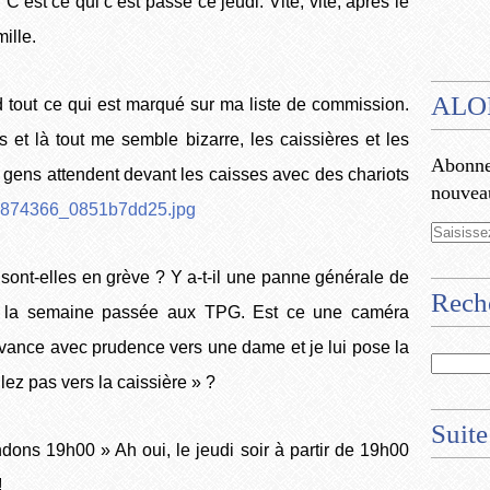
 C’est ce qui c’est passé ce jeudi. Vite, vite, après le
ille.
ALO
d tout ce qui est marqué sur ma liste de commission.
s et là tout me semble bizarre, les caissières et les
Abonnez
es gens attendent devant les caisses avec des chariots
nouveau
 sont-elles en grève ? Y a-t-il une panne générale de
Rech
vue la semaine passée aux TPG. Est ce une caméra
avance avec prudence vers une dame et je lui pose la
lez pas vers la caissière » ?
Suite
dons 19h00 » Ah oui, le jeudi soir à partir de 19h00
!