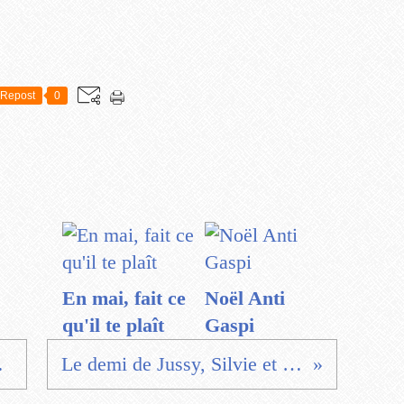
Repost
0
En mai, fait ce
Noël Anti
qu'il te plaît
Gaspi
e Berne
Le demi de Jussy, Silvie et l'encouragement