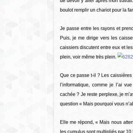
de devoir y aller après mon travail.
boulot remplir un chariot pour la fam
Je passe entre les rayons et pren
Puis, je me dirige vers les caisse
caissiers discutent entre eux et l
plein, voir même très plein.
Que ce passe t-il ? Les caissières
l’informatique, comme je l’ai 
cachée ? Je reste perplexe, je m’
question « Mais pourquoi vous n’al
Elle me répond, « Mais nous atten
les cumulus sont multipliés par 10 