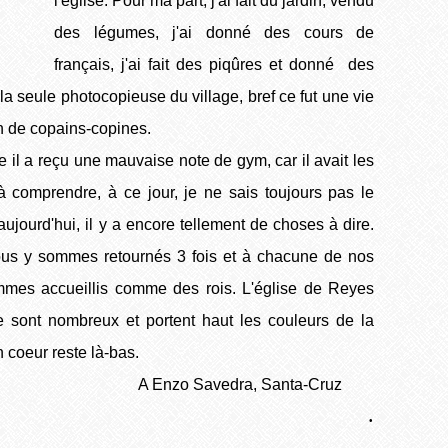
l'église. Pour ma part, j'ai fait du jardin, vendu
des légumes, j'ai donné des cours de
français, j'ai fait des piqûres et donné des
 la seule photocopieuse du village, bref ce fut une vie
in de copains-copines.
e il a reçu une mauvaise note de gym, car il avait les
 comprendre, à ce jour, je ne sais toujours pas le
jourd'hui, il y a encore tellement de choses à dire.
nous y sommes retournés 3 fois et à chacune de nos
sommes accueillis comme des rois. L'église de Reyes
ie sont nombreux et portent haut les couleurs de la
 coeur reste là-bas.
A Enzo Savedra, Santa-Cruz
.