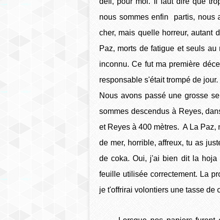
défi, pour moi. Il faut dire que
nous sommes enfin partis, nous avo
cher, mais quelle horreur, autant
Paz, morts de fatigue et seuls a
inconnu. Ce fut ma première décep
responsable s'était trompé de jour.
Nous avons passé une grosse sem
sommes descendus à Reyes, dans 
et Reyes à 400 mètres. A La Paz, 
de mer, horrible, affreux, tu as jus
de coka. Oui, j'ai bien dit la hoj
feuille utilisée correctement. La 
je t'offrirai volontiers une tasse de 