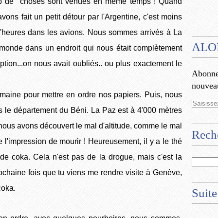
 trop de choses sont venues en même temps ! Quand
ns fait un petit détour par l'Argentine, c'est moins
 d'heures dans les avions. Nous sommes arrivés à La
ALO
u monde dans un endroit qui nous était complètement
tion...on nous avait oubliés.. ou plus exactement le
Abonnez
nouveau
aine pour mettre en ordre nos papiers. Puis, nous
le département du Béni. La Paz est à 4'000 mètres
nous avons découvert le mal d'altitude, comme le mal
Rech
te l'impression de mourir ! Heureusement, il y a le thé
a de coka. Cela n'est pas de la drogue, mais c'est la
prochaine fois que tu viens me rendre visite à Genève,
coka.
Suite