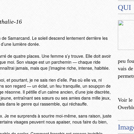
QUI
thalie-16
ion de Samarcand. Le soleil descend lentement derrière les
 d’une lumière dorée.
rré de quatre places. Une femme s’y trouve. Elle doit avoir
peu fo
s que moi. Son visage est un parchemin — chaque ride
nnaîtrai jamais, mais que j’imagine riche, intense, habitée.
vais de
permets
et pourtant, je ne sais rien d’elle. Pas où elle va, ni
ns son regard — un éclat, un feu tranquille, un soupçon de
résonne. Il pétille d’un calme ancien, d’une joie discrète,
s jeune, entraînant ses sœurs ou ses amies dans mille jeux,
Voir le
mais dans le genre qui rassemble, qui réchauffe.
Overbl
ux. Je me surprends à sourire moi-même, sans raison, juste
certains visages peuvent nous apaiser, nous faire du bien,
Imag
apable de parler. Comment franchir cet espace invisible