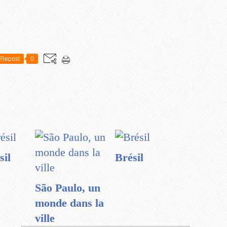
Repost
0
sil
Brésil
São Paulo, un
monde dans la
ville