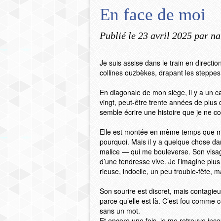
En face de moi
Publié le
23 avril 2025
par na
Je suis assise dans le train en direct
collines ouzbèkes, drapant les steppes
En diagonale de mon siège, il y a un ca
vingt, peut-être trente années de plu
semble écrire une histoire que je ne co
Elle est montée en même temps que moi, 
pourquoi. Mais il y a quelque chose da
malice — qui me bouleverse. Son visage 
d’une tendresse vive. Je l’imagine plu
rieuse, indocile, un peu trouble-fête, 
Son sourire est discret, mais contagie
parce qu’elle est là. C’est fou comme 
sans un mot.
Et encore une fois, je me retrouve inc