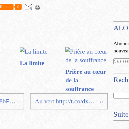
Repost
0
ALO
Abonnez
nouveau
La limite
Prière au cœur
Rech
de la
souffrance
RICHES http://t.co/Mg8bFwfKZC #vie
Au vert http://t.co/dxvYX2jJzp
Suite
e