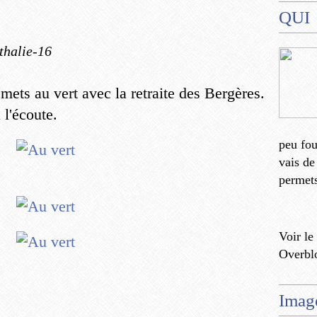
QUI
thalie-16
ets au vert avec la retraite des Bergères.
 l'écoute.
peu fo
vais de
permets
Voir le
Overbl
Imag