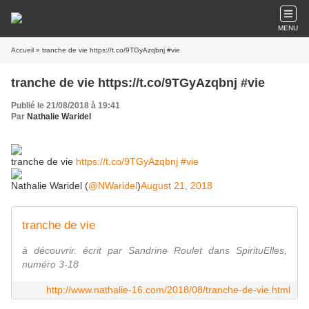
MENU
Accueil
» tranche de vie https://t.co/9TGyAzqbnj #vie
tranche de vie https://t.co/9TGyAzqbnj #vie
Publié le 21/08/2018 à 19:41
Par
Nathalie Waridel
tranche de vie
https://t.co/9TGyAzqbnj
#vie
Nathalie Waridel (
@NWaridel
)
August 21, 2018
tranche de vie
à découvrir. écrit par Sandrine Roulet dans SpirituElles,
numéro 3-18
http://www.nathalie-16.com/2018/08/tranche-de-vie.html