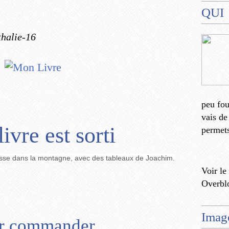
QUI
thalie-16
peu fo
vais de
ivre est sorti
permets
passe dans la montagne, avec des tableaux de Joachim.
Voir le
Overbl
Imag
r commander