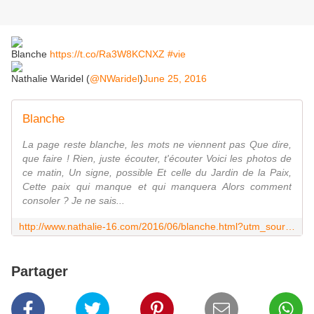
Blanche
https://t.co/Ra3W8KCNXZ
#vie
Nathalie Waridel (
@NWaridel
)
June 25, 2016
Blanche
La page reste blanche, les mots ne viennent pas Que dire,
que faire ! Rien, juste écouter, t'écouter Voici les photos de
ce matin, Un signe, possible Et celle du Jardin de la Paix,
Cette paix qui manque et qui manquera Alors comment
consoler ? Je ne sais...
http://www.nathalie-16.com/2016/06/blanche.html?utm_source=_ob_share&utm_medium=_ob_twitter&utm_campaign=_ob_share_auto
Partager