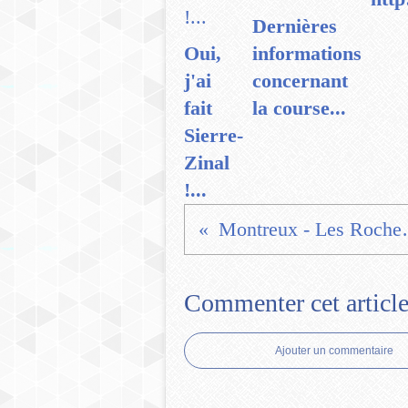
Dernières
Oui,
informations
j'ai
concernant
fait
la course...
Sierre-
Zinal
!...
Montreux 
Commenter cet articl
Ajouter un commentaire