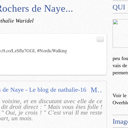
ochers de Naye...
QUI
thalie Waridel
)
p://t.co/LzSflu7GGL
#NordicWalking
peu fo
vais de
permets
Montreux - Les Rochers de Naye - Le blog de nathalie-16
Voir le
 voisine, et en discutant avec elle de ce
Overbl
 dit droit direct : " Mais vous êtes folle !
" Oui, je crois ! " C'est vrai Il me reste
art, un mois.
Imag