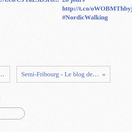
http://t.co/oWOBMThby
#NordicWalking
- Les Rochers de Naye
Semi-Fribourg - Le blog de nathalie-16
e