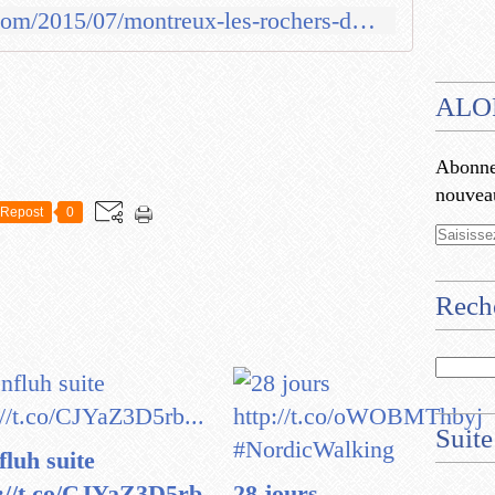
http://www.nathalie-16.com/2015/07/montreux-les-rochers-de-naye.html
ALO
Abonnez
nouveau
Repost
0
Rech
Suite
fluh suite
://t.co/CJYaZ3D5rb...
28 jours