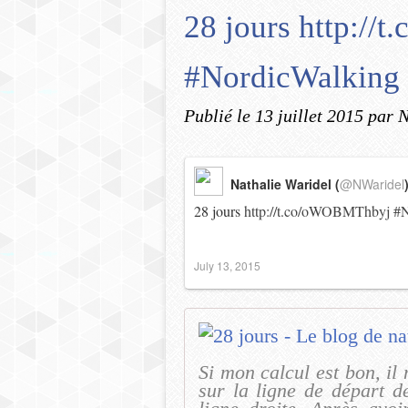
28 jours http:/
#NordicWalking
Publié le
13 juillet 2015
par N
Nathalie Waridel (
@NWaridel
28 jours
http://t.co/oWOBMThbyj
#N
July 13, 2015
Si mon calcul est bon, il
sur la ligne de départ de