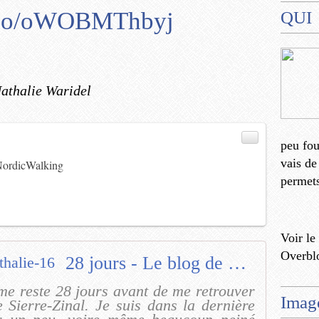
/t.co/oWOBMThbyj
QUI
athalie Waridel
)
peu fo
vais de
ordicWalking
permets
Voir le
Overbl
28 jours - Le blog de nathalie-16
 me reste 28 jours avant de me retrouver
Imag
 Sierre-Zinal. Je suis dans la dernière