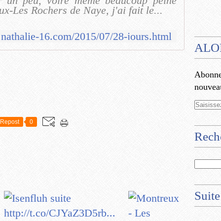
ir un peu, voire même beaucoup peiné
x-Les Rochers de Naye, j'ai fait le...
.nathalie-16.com/2015/07/28-jours.html
ALO
Abonnez
nouveau
Repost
0
Rech
Suite