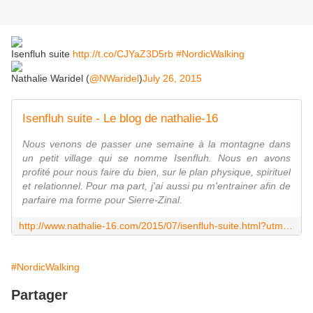
Isenfluh suite
http://t.co/CJYaZ3D5rb
#NordicWalking
Nathalie Waridel (
@NWaridel
)
July 26, 2015
Isenfluh suite - Le blog de nathalie-16
Nous venons de passer une semaine à la montagne dans
un petit village qui se nomme Isenfluh. Nous en avons
profité pour nous faire du bien, sur le plan physique, spirituel
et relationnel. Pour ma part, j'ai aussi pu m'entrainer afin de
parfaire ma forme pour Sierre-Zinal.
http://www.nathalie-16.com/2015/07/isenfluh-suite.html?utm_source=_ob_share&utm_medium=_ob_twitter&utm_campaign=_ob_share_auto
#NordicWalking
Partager