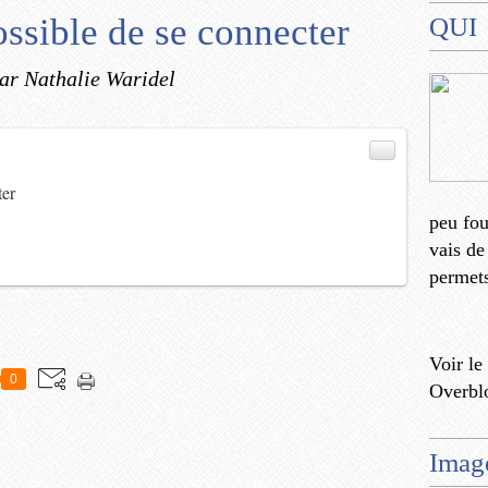
sible de se connecter
QUI
ar Nathalie Waridel
)
ter
peu fo
vais de
permets
Voir le
0
Overbl
Imag