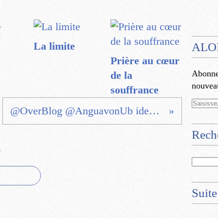
La limite
ALO
Prière au cœur
Abonnez
de la
nouveau
souffrance
@OverBlog @AnguavonUb idem pour moi
Rech
e
Suite