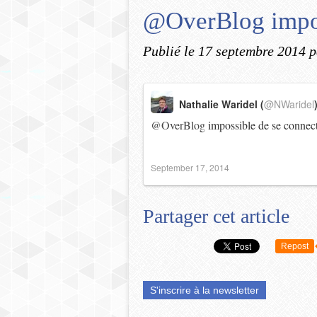
@OverBlog impos
Publié le
17 septembre 2014
p
Nathalie Waridel (
@NWaridel
@OverBlog
impossible de se connec
September 17, 2014
Partager cet article
Repost
S'inscrire à la newsletter