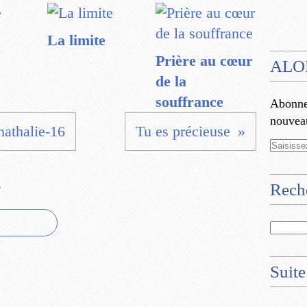
La limite
Prière au cœur
ALO
de la
souffrance
Abonnez
nouveau
nathalie-16
Tu es précieuse
e
Rech
Suite