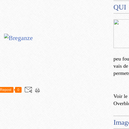
QUI
peu fo
vais de
permets
Repost
0
Voir le
Overbl
Imag