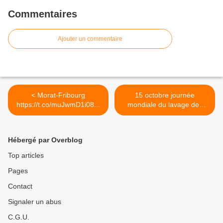
Commentaires
Ajouter un commentaire
< Morat-Fribourg
15 octobre journée
https://t.co/muJwmD1i08...
mondiale du lavage des
mains... >
Hébergé par Overblog
Top articles
Pages
Contact
Signaler un abus
C.G.U.