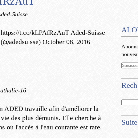
PAfRzAuT
Aded-Suisse
ALO
https://t.co/kLPAfRzAuT Aded-Suisse
(@adedsuisse) October 08, 2016
Abonnez
nouveau
Rech
nathalie-16
n ADED travaille afin d'améliorer la
 vie des plus démunis. Elle cherche à
Suite
s où l'accès à l'eau courante est rare.