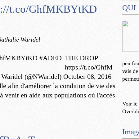
://t.co/GhfMKBYtKD
QUI
Nathalie Waridel
THE DROP
peu fo
https://t.co/GhfM
vais de
aridel (@NWaridel) October 08, 2016
permets
e afin d'améliorer la condition de vie des
à venir en aide aux populations où l'accès
Voir le
Overbl
Imag