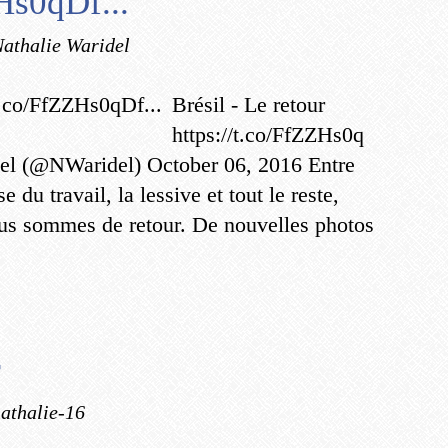
Hs0qDf...
Nathalie Waridel
Brésil - Le retour
https://t.co/FfZZHs0q
el (@NWaridel) October 06, 2016 Entre
e du travail, la lessive et tout le reste,
us sommes de retour. De nouvelles photos
r
nathalie-16