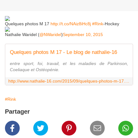
Quelques photos M 17
http://t.co/NAiz8iHc8j
#Rink
-Hockey
Nathalie Waridel (
@NWaridel
)
September 10, 2015
Quelques photos M 17 - Le blog de nathalie-16
entre sport, foi, travail, et les maladies de Parkinson,
Coeliaque et Ostéopénie.
http://www.nathalie-16.com/2015/09/quelques-photos-m-17.html?utm_source=_ob_share&utm_medium=_ob_twitter&utm_campaign=_ob_share_auto
#Rink
Partager