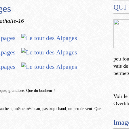
ges
QUI
athalie-16
peu fo
vais de
permets
ique, grandiose. Que du bonheur !
Voir le
Overbl
t au beau, même très beau, pas trop chaud, un peu de vent. Que
Imag