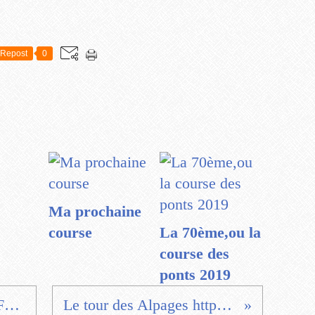
Repost
0
Ma prochaine
course
La 70ème,ou la
course des
ponts 2019
Portugal https://t.co/35FZhg4bta #Rink-Hockey
Le tour des Alpages https://t.co/64MpDw0dEr...